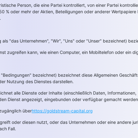
istische Person, die eine Partei kontrolliert, von einer Partei kontrol
n 50 % oder mehr der Aktien, Beteiligungen oder anderer Wertpapiere
.
 als "das Unternehmen", "Wir", "Uns" oder "Unser" bezeichnet) bezie
st zugreifen kann, wie einen Computer, ein Mobiltelefon oder ein dig
s "Bedingungen" bezeichnet) bezeichnet diese Allgemeinen Geschäf
er Nutzung des Dienstes darstellen.
ichnet alle Dienste oder Inhalte (einschließlich Daten, Informationen
er den Dienst angezeigt, eingebunden oder verfügbar gemacht werde
 zugänglich über
https://goldstream-capital.org
greift oder diesen nutzt, oder das Unternehmen oder eine andere jur
ach Fall.