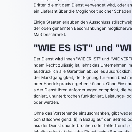
Dritter, die mit dem Dienst verwendet wird, oder
ein Lieferant über die Möglichkeit solcher Schäden
Einige Staaten erlauben den Ausschluss stillschwe
der oben genannten Beschränkungen möglicherweise 
Maß beschränkt.
"WIE ES IST" und "
Der Dienst wird Ihnen "WIE ER IST" und "WIE VERFÜ
ndem Recht zulässig ist, lehnt das Unternehmen i
ausdrücklich alle Garantien ab, sei es ausdrücklich,
der Marktgängigkeit, der Eignung für einen besti
oder Handelspraxis ergeben können. Ohne Einschr
s der Dienst Ihren Anforderungen entspricht, die 
tioniert, ununterbrochen funktioniert, Leistungs- 
oder werden.
Ohne das Vorstehende einzuschränken, gibt weder d
och stillschweigend: (i) in Bezug auf den Betrieb o
ass der Dienst ununterbrochen oder fehlerfrei ist; (
Inhalte; oder (iv) dass der Dienst, seine Server, 