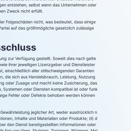
ngen entstehen, selbst wenn das Unternehmen oder
en Zweck nicht erfüllt.
der Folgeschäden nicht, was bedeutet, dass einige
artei auf das größtmögliche gesetzlich zulässige
schluss
ng zur Verfügung gestellt. Soweit dies nach gelte
 ihrer jeweiligen Lizenzgeber und Dienstleister
t, einschließlich aller stillschweigenden Garantien
n, die sich aus Handelsbrauch, Leistung, Nutzung
ng oder Zusage und macht keine Zusicherung, das
n, Systemen oder Diensten kompatibel ist oder funk
 etwaige Fehler oder Defekte behoben werden können
ewährleistung jeglicher Art, weder ausdrücklich n
ionen, Inhalte und Materialien oder Produkte; (ii) d
 über den Dienst bereitgestellten Informationen oder
s frei von Viren, Skripten, Trojanern, Würmern, Mal