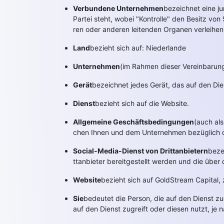
Verbundene Unternehmen
bezeichnet eine jur
Partei steht, wobei "Kontrolle" den Besitz vo
ren oder anderen leitenden Organen verleihen
Land
bezieht sich auf: Niederlande
Unternehmen
(im Rahmen dieser Vereinbarung
Gerät
bezeichnet jedes Gerät, das auf den Dien
Dienst
bezieht sich auf die Website.
Allgemeine Geschäftsbedingungen
(auch al
chen Ihnen und dem Unternehmen bezüglich d
Social-Media-Dienst von Drittanbietern
beze
ttanbieter bereitgestellt werden und die üb
Website
bezieht sich auf GoldStream Capital,
Sie
bedeutet die Person, die auf den Dienst zu
auf den Dienst zugreift oder diesen nutzt, je n