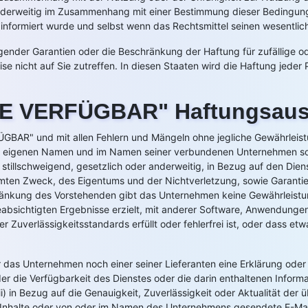
 anderweitig im Zusammenhang mit einer Bestimmung dieser Bedingu
 informiert wurde und selbst wenn das Rechtsmittel seinen wesentlich
igender Garantien oder die Beschränkung der Haftung für zufällige o
nicht auf Sie zutreffen. In diesen Staaten wird die Haftung jeder P
WIE VERFÜGBAR" Haftungsaus
GBAR" und mit allen Fehlern und Mängeln ohne jegliche Gewährleistu
m eigenen Namen und im Namen seiner verbundenen Unternehmen sowie
 stillschweigend, gesetzlich oder anderweitig, in Bezug auf den Diens
mmten Zweck, des Eigentums und der Nichtverletzung, sowie Garantie
änkung des Vorstehenden gibt das Unternehmen keine Gewährleistu
beabsichtigten Ergebnisse erzielt, mit anderer Software, Anwendunge
oder Zuverlässigkeitsstandards erfüllt oder fehlerfrei ist, oder dass
as Unternehmen noch einer seiner Lieferanten eine Erklärung oder G
der die Verfügbarkeit des Dienstes oder die darin enthaltenen Informat
iii) in Bezug auf die Genauigkeit, Zuverlässigkeit oder Aktualität der
die Inhalte oder von oder im Namen des Unternehmens gesendete E-Mail