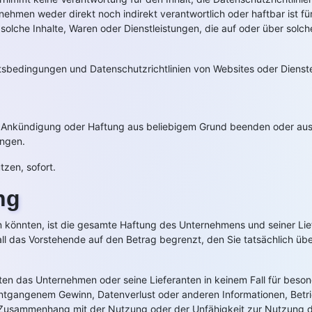
nehmen weder direkt noch indirekt verantwortlich oder haftbar ist f
lche Inhalte, Waren oder Dienstleistungen, die auf oder über solch
tsbedingungen und Datenschutzrichtlinien von Websites oder Diensten
e Ankündigung oder Haftung aus beliebigem Grund beenden oder ausse
ungen.
tzen, sofort.
ng
 könnten, ist die gesamte Haftung des Unternehmens und seiner Li
 all das Vorstehende auf den Betrag begrenzt, den Sie tatsächlich ü
ten das Unternehmen oder seine Lieferanten in keinem Fall für besond
 entgangenem Gewinn, Datenverlust oder anderen Informationen, Bet
im Zusammenhang mit der Nutzung oder der Unfähigkeit zur Nutzung d